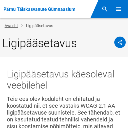
Pärnu Täiskasvanute Gümnaasium
Otsing
Menüü
Jälglink
Avaleht
Ligipääsetavus
Ligipääsetavus
Ligipääsetavus käesoleval
veebilehel
Teie ees olev koduleht on ehitatud ja
koostatud nii, et see vastaks WCAG 2.1 AA
ligipääsetavuse suunistele. See tähendab, et
on kasutatud teatud tehnilisi vahendeid ja
sisu koostamise põhimõtteid, mis aitavad