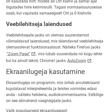
on kasutada hiirt: hoides all Ctrl klahvi ja samal ajal
liigutades hiire kerimisrulli. Tagasi normaalsuurusesse
saab, kui vajutada samaaegselt Ctrl ja 0 klahvile.
Veebilehitseja laiendused
Veebilehitsejate jaoks on olemas suurendamist
võimaldavad laiendused, mis täiendavad veebilehitseja
olemasolevat funktsionaalsust. Näiteks Firefoxi jaoks
link opens on new page
“Zoom Page”
, mis lubab suurendada nii kogu lehte
link opens on
kui ka ainult teksti; Chrome'i jaoks
AutoZoom
.
Ekraanilugeja kasutamine
Ekraanilugeja on programm, mis üritab arvutiekraanil
kujutatavat interpreteerida ja teistes vormides edasi
anda - näiteks helidena, audiokommentaarina. Eelkõige
on see abivahend vaegnägijate jaoks.
Valik populaarseid ekraanilugejaid: