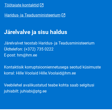
Töötajate kontaktid
Haridus- ja Teadusministeerium
Järelvalve ja sisu haldus
Järelvalvet teostab Haridus- ja Teadusministeerium
Üldtelefon: (+372) 735 0222
E-post: hm@hm.ee
Kontaktisik korruptsiooniennetusega seotud küsimuste
korral: Hille Voolaid Hille.Voolaid@hm.ee
Veebilehel avalikustatud teabe kohta saab selgitusi
juhiabilt: juhiabi@ptg.ee