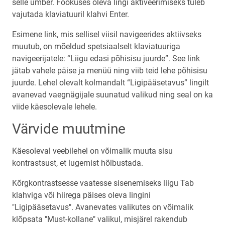
selle ümber. Fookuses oleva lingi aktiveerimiseks tuleb
vajutada klaviatuuril klahvi Enter.
Esimene link, mis sellisel viisil navigeerides aktiivseks
muutub, on mõeldud spetsiaalselt klaviatuuriga
navigeerijatele: “Liigu edasi põhisisu juurde”. See link
jätab vahele päise ja menüü ning viib teid lehe põhisisu
juurde. Lehel olevalt kolmandalt “Ligipääsetavus” lingilt
avanevad vaegnägijale suunatud valikud ning seal on ka
viide käesolevale lehele.
Värvide muutmine
Käesoleval veebilehel on võimalik muuta sisu
kontrastsust, et lugemist hõlbustada.
Kõrgkontrastsesse vaatesse sisenemiseks liigu Tab
klahviga või hiirega päises oleva lingini
"Ligipääsetavus". Avanevates valikutes on võimalik
klõpsata "Must-kollane" valikul, misjärel rakendub