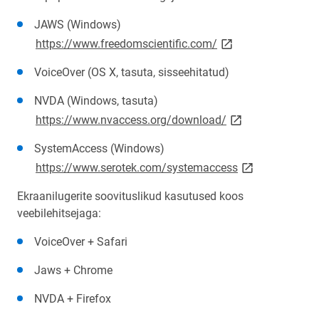
JAWS (Windows)
link opens on new p
https://www.freedomscientific.com/
VoiceOver (OS X, tasuta, sisseehitatud)
NVDA (Windows, tasuta)
link opens on new
https://www.nvaccess.org/download/
SystemAccess (Windows)
link opens on n
https://www.serotek.com/systemaccess
Ekraanilugerite soovituslikud kasutused koos
veebilehitsejaga:
VoiceOver + Safari
Jaws + Chrome
NVDA + Firefox