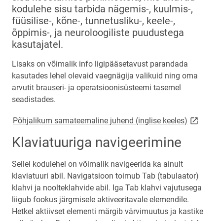
kodulehe sisu tarbida nägemis-, kuulmis-,
füüsilise-, kõne-, tunnetusliku-, keele-,
õppimis-, ja neuroloogiliste puudustega
kasutajatel.
Lisaks on võimalik info ligipääsetavust parandada
kasutades lehel olevaid vaegnägija valikuid ning oma
arvutit brauseri- ja operatsioonisüsteemi tasemel
seadistades.
link open
Põhjalikum samateemaline juhend (inglise keeles)
Klaviatuuriga navigeerimine
Sellel kodulehel on võimalik navigeerida ka ainult
klaviatuuri abil. Navigatsioon toimub Tab (tabulaator)
klahvi ja noolteklahvide abil. Iga Tab klahvi vajutusega
liigub fookus järgmisele aktiveeritavale elemendile.
Hetkel aktiivset elementi märgib värvimuutus ja kastike