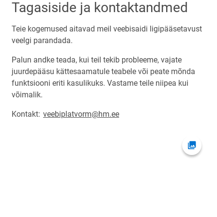
Tagasiside ja kontaktandmed
Teie kogemused aitavad meil veebisaidi ligipääsetavust
veelgi parandada.
Palun andke teada, kui teil tekib probleeme, vajate
juurdepääsu kättesaamatule teabele või peate mõnda
funktsiooni eriti kasulikuks. Vastame teile niipea kui
võimalik.
Kontakt:
veebiplatvorm@hm.ee
Ava fot