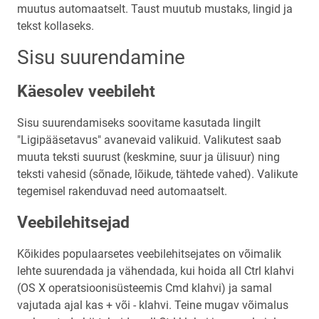
muutus automaatselt. Taust muutub mustaks, lingid ja
tekst kollaseks.
Sisu suurendamine
Käesolev veebileht
Sisu suurendamiseks soovitame kasutada lingilt
"Ligipääsetavus" avanevaid valikuid. Valikutest saab
muuta teksti suurust (keskmine, suur ja ülisuur) ning
teksti vahesid (sõnade, lõikude, tähtede vahed). Valikute
tegemisel rakenduvad need automaatselt.
Veebilehitsejad
Kõikides populaarsetes veebilehitsejates on võimalik
lehte suurendada ja vähendada, kui hoida all Ctrl klahvi
(OS X operatsioonisüsteemis Cmd klahvi) ja samal
vajutada ajal kas + või - klahvi. Teine mugav võimalus