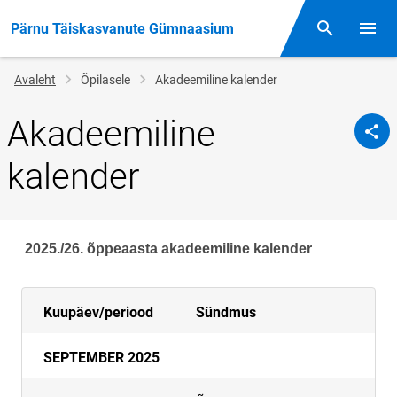
Pärnu Täiskasvanute Gümnaasium
Otsing
Menüü
Jälglink
Avaleht
Õpilasele
Akadeemiline kalender
Akadeemiline
kalender
2025./26. õppeaasta akadeemiline kalender
Kuupäev/periood
Sündmus
SEPTEMBER 2025