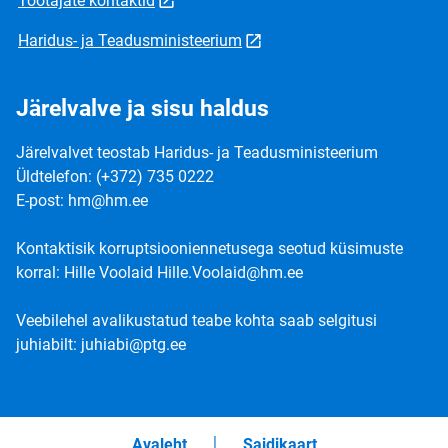
Töötajate kontaktid
Haridus- ja Teadusministeerium
Järelvalve ja sisu haldus
Järelvalvet teostab Haridus- ja Teadusministeerium
Üldtelefon: (+372) 735 0222
E-post: hm@hm.ee
Kontaktisik korruptsiooniennetusega seotud küsimuste
korral: Hille Voolaid Hille.Voolaid@hm.ee
Veebilehel avalikustatud teabe kohta saab selgitusi
juhiabilt: juhiabi@ptg.ee
Avaleht
Saidikaart