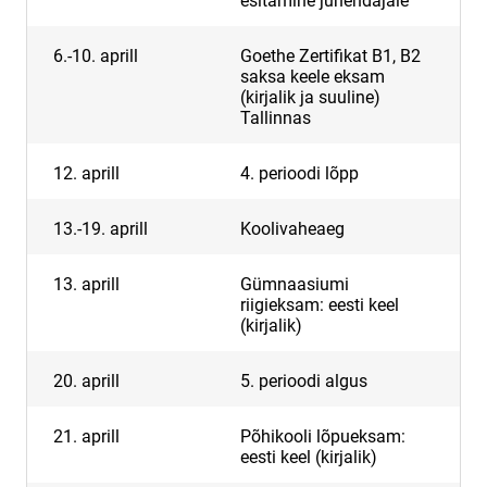
esitamine juhendajale
6.-10. aprill
Goethe Zertifikat B1, B2
saksa keele eksam
(kirjalik ja suuline)
Tallinnas
12. aprill
4. perioodi lõpp
13.-19. aprill
Koolivaheaeg
13. aprill
Gümnaasiumi
riigieksam: eesti keel
(kirjalik)
20. aprill
5. perioodi algus
21. aprill
Põhikooli lõpueksam:
eesti keel (kirjalik)