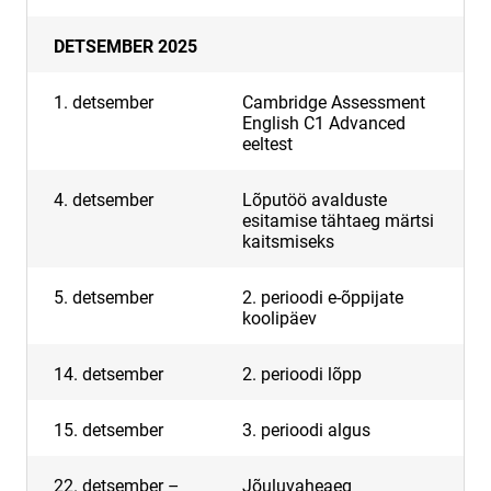
DETSEMBER 2025
1. detsember
Cambridge Assessment
English C1 Advanced
eeltest
4. detsember
Lõputöö avalduste
esitamise tähtaeg märtsi
kaitsmiseks
5. detsember
2. perioodi e-õppijate
koolipäev
14. detsember
2. perioodi lõpp
15. detsember
3. perioodi algus
22. detsember –
Jõuluvaheaeg