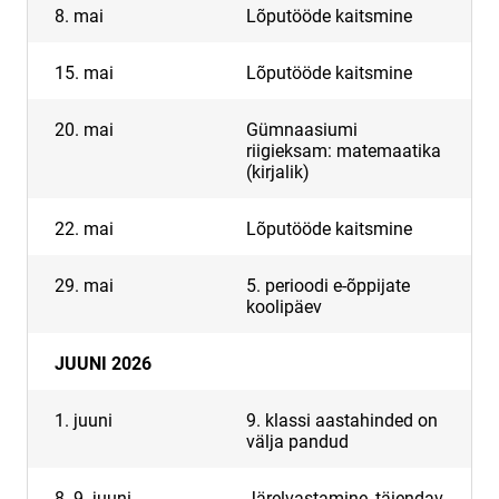
8. mai
Lõputööde kaitsmine
15. mai
Lõputööde kaitsmine
20. mai
Gümnaasiumi
riigieksam: matemaatika
(kirjalik)
22. mai
Lõputööde kaitsmine
29. mai
5. perioodi e-õppijate
koolipäev
JUUNI 2026
1. juuni
9. klassi aastahinded on
välja pandud
8.-9. juuni
Järelvastamine, täiendav