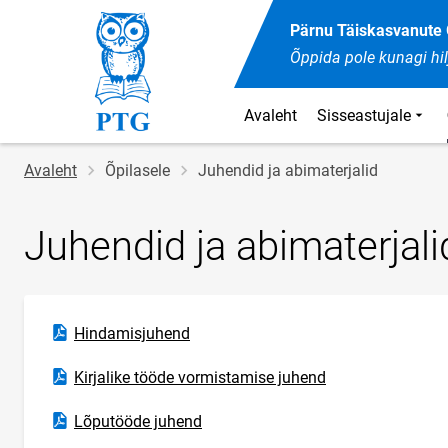
Pärnu Täiskasvanut
Õppida pole kunagi hil
Avaleht
Sisseastujale
Jälglink
Avaleht
Õpilasele
Juhendid ja abimaterjalid
Juhendid ja abimaterjali
Ava PDF-dokument
Hindamisjuhend
Ava PDF-dokument
Kirjalike tööde vormistamise juhend
Ava PDF-dokument
Lõputööde juhend