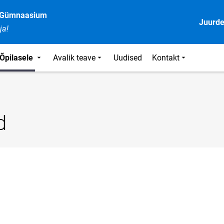
e Gümnaasium
Juurd
ja!
Õpilasele
Avalik teave
Uudised
Kontakt
d