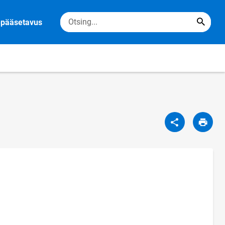
epääsetavus