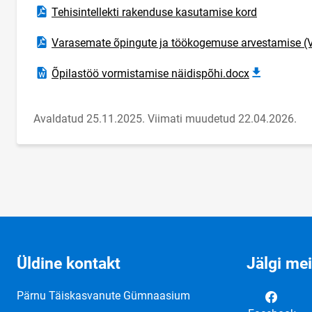
Ava PDF-dokument
Tehisintellekti rakenduse kasutamise kord
Ava PDF-dokument
Varasemate õpingute ja töökogemuse arvestamise (V
Laadi alla tekstidokument
Õpilastöö vormistamise näidispõhi.docx
Avaldatud 25.11.2025.
Viimati muudetud 22.04.2026.
Üldine kontakt
Jälgi me
Pärnu Täiskasvanute Gümnaasium