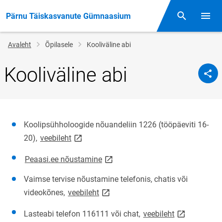
Pärnu Täiskasvanute Gümnaasium
Otsing
Menüü
Jälglink
Avaleht
Õpilasele
Kooliväline abi
Kooliväline abi
Koolipsühholoogide nõuandeliin 1226 (tööpäeviti 16-
link opens on new page
20),
veebileht
link opens on new page
Peaasi.ee nõustamine
Vaimse tervise nõustamine telefonis, chatis või
link opens on new page
videokõnes,
veebileht
link opens o
Lasteabi telefon 116111 või chat,
veebileht