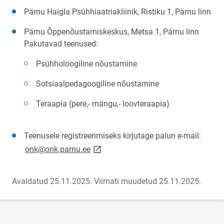
Pärnu Haigla Psühhiaatriakliinik, Ristiku 1, Pärnu linn
Pärnu Õppenõustamiskeskus, Metsa 1, Pärnu linn
Pakutavad teenused:
Psühholoogiline nõustamine
Sotsiaalpedagoogiline nõustamine
Teraapia (pere,- mängu,- loovteraapia)
Teenusele registreerimiseks kirjutage palun e-mail:
link opens on new page
onk@onk.parnu.ee
Avaldatud 25.11.2025.
Viimati muudetud 25.11.2025.