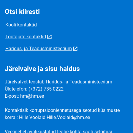
Otsi kiiresti
Kooli kontaktid
Töötajate kontaktid
Haridus- ja Teadusministeerium
Järelvalve ja sisu haldus
Järelvalvet teostab Haridus- ja Teadusministeerium
Üldtelefon: (+372) 735 0222
E-post: hm@hm.ee
Kontaktisik korruptsiooniennetusega seotud küsimuste
korral: Hille Voolaid Hille.Voolaid@hm.ee
Veebilehel avalikustatud teabe kohta saab selgitusi