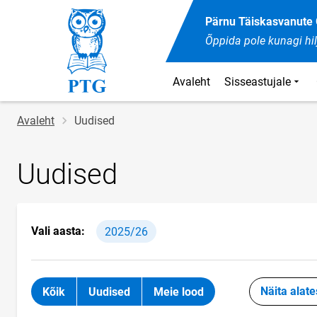
Pärnu Täiskasvanut
Õppida pole kunagi hil
Avaleht
Sisseastujale
Jälglink
Avaleht
Uudised
Uudised
Vali aasta:
2025/26
Näita alate
Kõik
Uudised
Meie lood