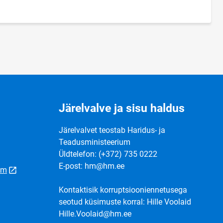
Järelvalve ja sisu haldus
Järelvalvet teostab Haridus- ja
Teadusministeerium
Üldtelefon: (+372) 735 0222
E-post: hm@hm.ee
um
Kontaktisik korruptsiooniennetusega
seotud küsimuste korral: Hille Voolaid
Hille.Voolaid@hm.ee