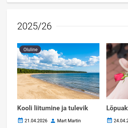
2025/26
Oluline
Kooli liitumine ja tulevik
Lõpuak
21.04.2026
Mart Martin
24.04.
Loomise kuupäev
Autor
Loomise k