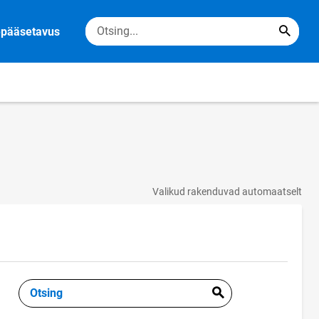
epääsetavus
Valikud rakenduvad automaatselt
Otsing