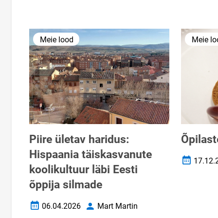
Meie lood
Meie lo
Piire ületav haridus:
Õpilast
Hispaania täiskasvanute
17.12.
Loomise k
koolikultuur läbi Eesti
õppija silmade
06.04.2026
Mart Martin
Loomise kuupäev
Autor