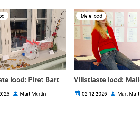
od
Meie lood
ste lood: Piret Bart
Vilistlaste lood: Mal
2025
Mart Martin
02.12.2025
Mart Mart
uupäev
Autor
Loomise kuupäev
Autor