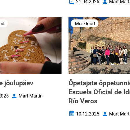
21.04.2026
Mart Mart
Loomise kuupäev
Autor
od
Meie lood
e jõulupäev
Õpetajate õppetunni
Escuela Oficial de I
2025
Mart Martin
uupäev
Autor
Río Veros
10.12.2025
Mart Mart
Loomise kuupäev
Autor