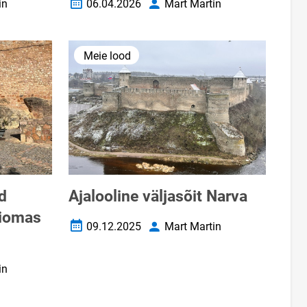
in
06.04.2026
Mart Martin
Loomise kuupäev
Autor
Meie lood
d
Ajalooline väljasõit Narva
diomas
09.12.2025
Mart Martin
Loomise kuupäev
Autor
in