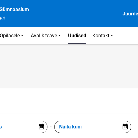
e Gümnaasium
Juurd
ja!
Õpilasele
Avalik teave
Uudised
Kontakt
s
-
Näita kuni