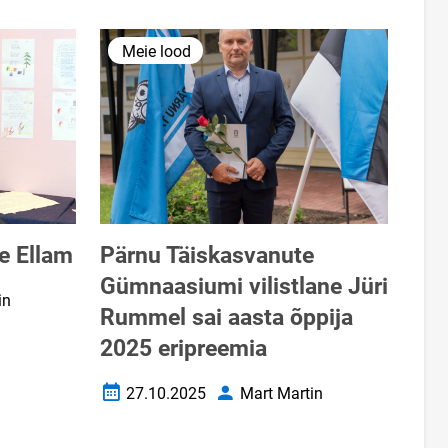
Meie lood
le Ellam
Pärnu Täiskasvanute
Gümnaasiumi vilistlane Jüri
in
Rummel sai aasta õppija
2025 eripreemia
27.10.2025
Mart Martin
Loomise kuupäev
Autor