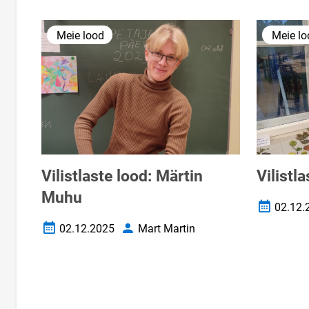
Meie lood
Meie lo
Vilistlaste lood: Märtin
Vilistla
Muhu
02.12.
Loomise k
02.12.2025
Mart Martin
Loomise kuupäev
Autor