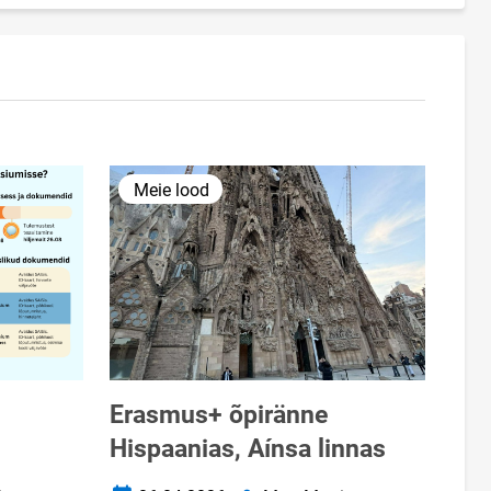
Meie lood
Erasmus+ õpiränne
Hispaanias, Aínsa linnas