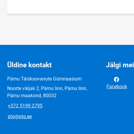
Üldine kontakt
Jälgi me
Pärnu Täiskasvanute Gümnaasium
Facebook
Noorte väljak 2, Pärnu linn, Pärnu linn,
Pärnu maakond, 80032
+372 5199 2795
ptg@ptg.ee