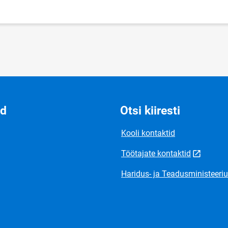
id
Otsi kiiresti
Kooli kontaktid
Töötajate kontaktid
Haridus- ja Teadusministeeri