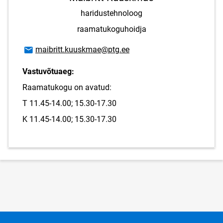
haridustehnoloog
raamatukoguhoidja
E-posti aadress
maibritt.kuuskmae@ptg.ee
Vastuvõtuaeg:
Raamatukogu on avatud:
T 11.45-14.00; 15.30-17.30
K 11.45-14.00; 15.30-17.30