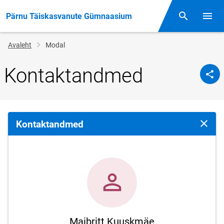
Pärnu Täiskasvanute Gümnaasium
Otsing
Menüü
Jälglink
Avaleht
Modal
Kontaktandmed
Kontaktandmed
Sulge 
Maibritt Kuuskmäe