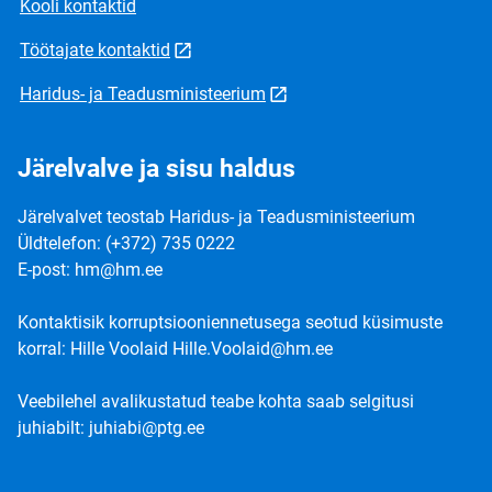
Kooli kontaktid
Töötajate kontaktid
Haridus- ja Teadusministeerium
Järelvalve ja sisu haldus
Järelvalvet teostab Haridus- ja Teadusministeerium
Üldtelefon: (+372) 735 0222
E-post: hm@hm.ee
Kontaktisik korruptsiooniennetusega seotud küsimuste
korral: Hille Voolaid Hille.Voolaid@hm.ee
Veebilehel avalikustatud teabe kohta saab selgitusi
juhiabilt: juhiabi@ptg.ee