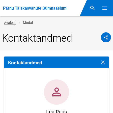
Pärnu Täiskasvanute Gümnaasium
Otsing
Menüü
Jälglink
Avaleht
Modal
Kontaktandmed
Kontaktandmed
Sulge 
Lea Ruus