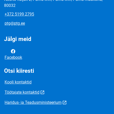
80032
+372 5199 2795
ptg@ptg.ee
Jälgi meid
Facebook
Otsi kiiresti
Kooli kontaktid
Töötajate kontaktid
Haridus- ja Teadusministeerium