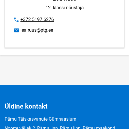
12. klassi nõustaja
Telefoninumber
+372 5197 6276
E-posti aadress
lea.ruus@ptg.ee
Üldine kontakt
Pärnu Täiskasvanute Gümnaasium
Noorte väljak 2, Pärnu linn, Pärnu linn, Pärnu maakond,